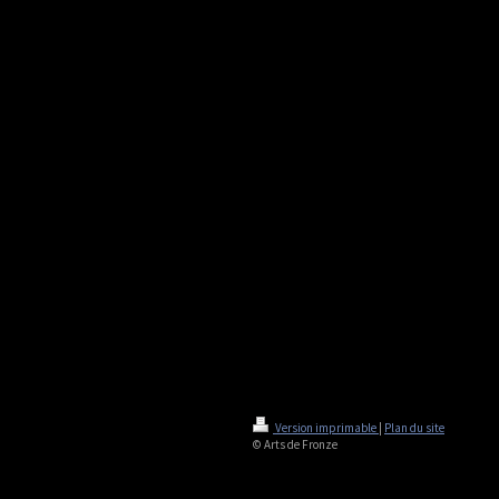
Version imprimable
|
Plan du site
© Arts de Fronze